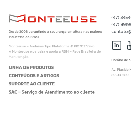
(47) 345
(47) 99
contato@
Desde 2008 garantindo a segurança em altura nas maiores
indústrias do Brasil.
Monteeuse – Andaime Tipo Plataforma ® PI0702779-6
A Monteeuse é parceira e apoia a RBM – Rede Brasileira de
Manutenção.
Horário de 
LINHA DE PRODUTOS
Av. Plácido 
CONTEÚDOS E ARTIGOS
89233-580 
SUPORTE AO CLIENTE
SAC –
Serviço de Atendimento ao cliente