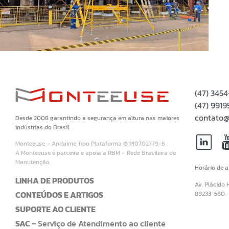
(47) 345
(47) 99
contato@
Desde 2008 garantindo a segurança em altura nas maiores
indústrias do Brasil.
Monteeuse – Andaime Tipo Plataforma ® PI0702779-6
A Monteeuse é parceira e apoia a RBM – Rede Brasileira de
Manutenção.
Horário de 
LINHA DE PRODUTOS
Av. Plácido 
CONTEÚDOS E ARTIGOS
89233-580 
SUPORTE AO CLIENTE
SAC –
Serviço de Atendimento ao cliente