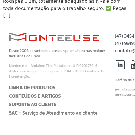
Rodapés 0,2m, totalmente adequado as NRs e com
toda documentação para o trabalho seguro.
Peças
[…]
(47) 345
(47) 99
contato@
Desde 2008 garantindo a segurança em altura nas maiores
indústrias do Brasil.
Monteeuse – Andaime Tipo Plataforma ® PI0702779-6
A Monteeuse é parceira e apoia a RBM – Rede Brasileira de
Manutenção.
Horário de 
LINHA DE PRODUTOS
Av. Plácido 
CONTEÚDOS E ARTIGOS
89233-580 
SUPORTE AO CLIENTE
SAC –
Serviço de Atendimento ao cliente