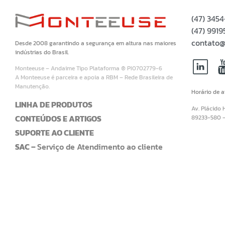
(47) 345
(47) 99
contato@
Desde 2008 garantindo a segurança em altura nas maiores
indústrias do Brasil.
Monteeuse – Andaime Tipo Plataforma ® PI0702779-6
A Monteeuse é parceira e apoia a RBM – Rede Brasileira de
Manutenção.
Horário de 
LINHA DE PRODUTOS
Av. Plácido 
CONTEÚDOS E ARTIGOS
89233-580 
SUPORTE AO CLIENTE
SAC –
Serviço de Atendimento ao cliente