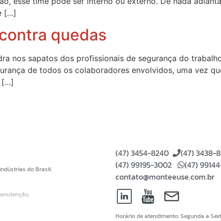
ão, esse time pode ser interno ou externo. De nada adian
e […]
 contra quedas
ra nos sapatos dos profissionais de segurança do trabalho
egurança de todos os colaboradores envolvidos, uma vez q
 […]
(47) 3454-8240
(47) 3438-
(47) 99195-3002
(47) 9914
dústrias do Brasil.
contato@monteeuse.com.br
Manutenção.
Horário de atendimento: Segunda a Sext