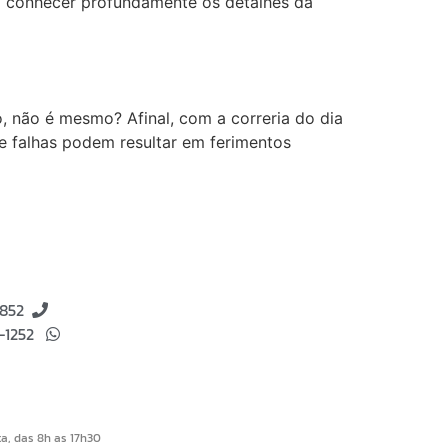
ta conhecer profundamente os detalhes da
, não é mesmo? Afinal, com a correria do dia
ue falhas podem resultar em ferimentos
8852
4-1252
a, das 8h as 17h30