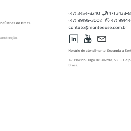
(47) 3454-8240
(47) 3438-
(47) 99195-3002
(47) 9914
dústrias do Brasil.
contato@monteeuse.com.br
Manutenção.
Horário de atendimento: Segunda a Sext
Av. Plácido Hugo de Oliveira, 555 – Gal
Brasil.