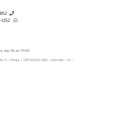
8852
4-1252
a, das 8h as 17h30
pão 11 – Itinga – CEP 89233-580 –
Joinville – SC –