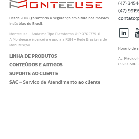
(47) 345
(47) 99
contato@
Desde 2008 garantindo a segurança em altura nas maiores
indústrias do Brasil.
Monteeuse – Andaime Tipo Plataforma ® PI0702779-6
A Monteeuse é parceira e apoia a RBM – Rede Brasileira de
Manutenção.
Horário de 
LINHA DE PRODUTOS
Av. Plácido 
CONTEÚDOS E ARTIGOS
89233-580 
SUPORTE AO CLIENTE
SAC –
Serviço de Atendimento ao cliente