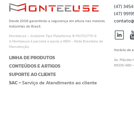
(47) 345
(47) 99
contato@
Desde 2008 garantindo a segurança em altura nas maiores
indústrias do Brasil.
Monteeuse – Andaime Tipo Plataforma ® PI0702779-6
A Monteeuse é parceira e apoia a RBM – Rede Brasileira de
Manutenção.
Horário de 
LINHA DE PRODUTOS
Av. Plácido 
CONTEÚDOS E ARTIGOS
89233-580 
SUPORTE AO CLIENTE
SAC –
Serviço de Atendimento ao cliente