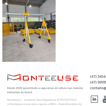
(47) 345
(47) 99
contato@
Desde 2008 garantindo a segurança em altura nas maiores
indústrias do Brasil.
Monteeuse – Andaime Tipo Plataforma ® PI0702779-6
A Monteeuse é parceira e apoia a RBM – Rede Brasileira de