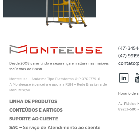
(47) 345
(47) 99
contato@
Desde 2008 garantindo a segurança em altura nas maiores
indústrias do Brasil.
Monteeuse – Andaime Tipo Plataforma ® PI0702779-6
A Monteeuse é parceira e apoia a RBM – Rede Brasileira de
Manutenção.
Horário de 
LINHA DE PRODUTOS
Av. Plácido 
CONTEÚDOS E ARTIGOS
89233-580 
SUPORTE AO CLIENTE
SAC –
Serviço de Atendimento ao cliente