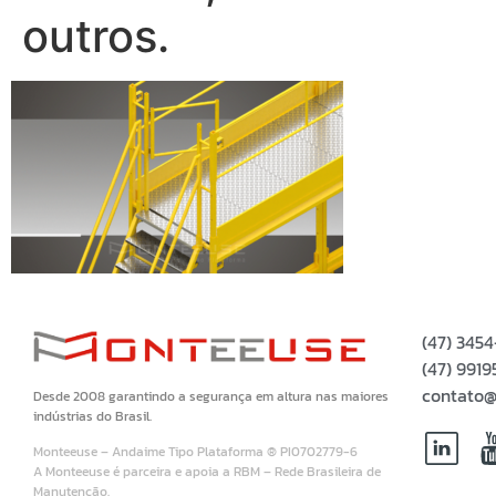
outros.
(47) 345
(47) 99
contato@
Desde 2008 garantindo a segurança em altura nas maiores
indústrias do Brasil.
Monteeuse – Andaime Tipo Plataforma ® PI0702779-6
A Monteeuse é parceira e apoia a RBM – Rede Brasileira de
Manutenção.