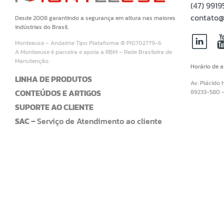
(47) 99
contato@
Desde 2008 garantindo a segurança em altura nas maiores
indústrias do Brasil.
Monteeuse – Andaime Tipo Plataforma ® PI0702779-6
A Monteeuse é parceira e apoia a RBM – Rede Brasileira de
Manutenção.
Horário de 
LINHA DE PRODUTOS
Av. Plácido 
CONTEÚDOS E ARTIGOS
89233-580 
SUPORTE AO CLIENTE
SAC –
Serviço de Atendimento ao cliente