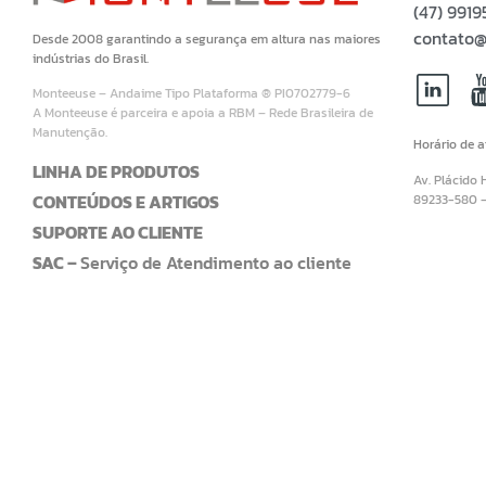
(47) 99
contato@
Desde 2008 garantindo a segurança em altura nas maiores
indústrias do Brasil.
Monteeuse – Andaime Tipo Plataforma ® PI0702779-6
A Monteeuse é parceira e apoia a RBM – Rede Brasileira de
Manutenção.
Horário de 
LINHA DE PRODUTOS
Av. Plácido 
CONTEÚDOS E ARTIGOS
89233-580 
SUPORTE AO CLIENTE
SAC –
Serviço de Atendimento ao cliente