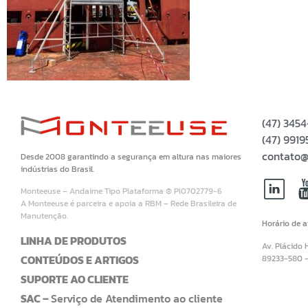
(47) 345
(47) 99
contato@
Desde 2008 garantindo a segurança em altura nas maiores
indústrias do Brasil.
Monteeuse – Andaime Tipo Plataforma ® PI0702779-6
A Monteeuse é parceira e apoia a RBM – Rede Brasileira de
Manutenção.
Horário de 
LINHA DE PRODUTOS
Av. Plácido 
CONTEÚDOS E ARTIGOS
89233-580 
SUPORTE AO CLIENTE
SAC –
Serviço de Atendimento ao cliente