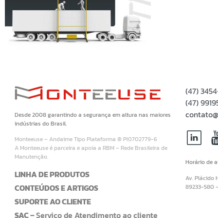
(47) 345
(47) 99
contato@
Desde 2008 garantindo a segurança em altura nas maiores
indústrias do Brasil.
Monteeuse – Andaime Tipo Plataforma ® PI0702779-6
A Monteeuse é parceira e apoia a RBM – Rede Brasileira de
Manutenção.
Horário de 
LINHA DE PRODUTOS
Av. Plácido 
CONTEÚDOS E ARTIGOS
89233-580 
SUPORTE AO CLIENTE
SAC –
Serviço de Atendimento ao cliente