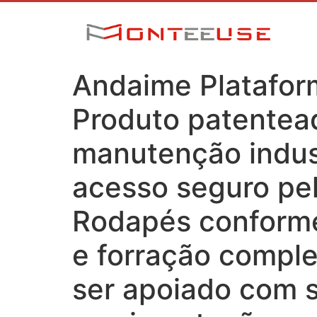
Andaime Platafo
Produto patentea
manutenção indust
acesso seguro pe
Rodapés conforme
e forração compl
ser apoiado com s