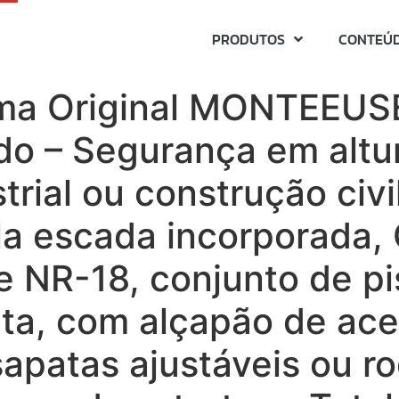
PRODUTOS
CONTEÚ
rma Original MONTEEUS
do – Segurança em altu
rial ou construção civi
la escada incorporada,
 NR-18, conjunto de pi
eta, com alçapão de ac
apatas ajustáveis ou ro