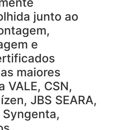
lmente
lhida junto ao
montagem,
tagem e
rtificados
nas maiores
 a VALE, CSN,
ízen, JBS SEARA,
, Syngenta,
os.