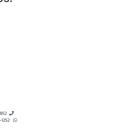
8852
4-1252