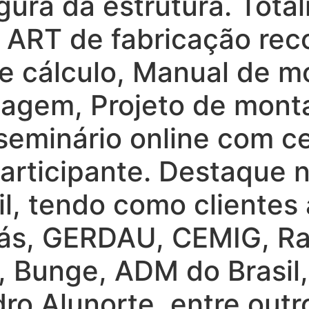
ura da estrutura. Tota
ART de fabricação reco
e cálculo, Manual de 
tagem, Projeto de mon
seminário online com ce
articipante. Destaque 
sil, tendo como clientes
rás, GERDAU, CEMIG, Ra
, Bunge, ADM do Brasil
ro Alunorte, entre outr