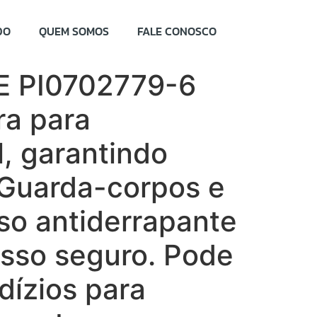
DO
QUEM SOMOS
FALE CONOSCO
E PI0702779-6
ra para
l, garantindo
 Guarda-corpos e
so antiderrapante
esso seguro. Pode
dízios para