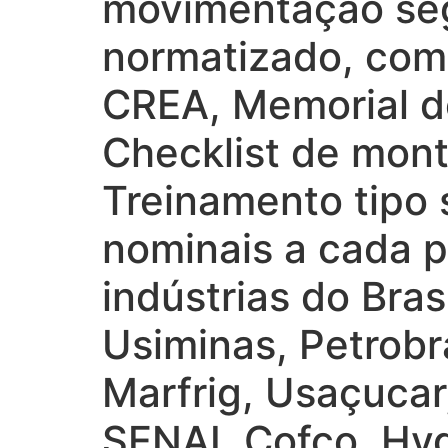
movimentação seg
normatizado, com 
CREA, Memorial d
Checklist de mon
Treinamento tipo 
nominais a cada p
indústrias do Bra
Usiminas, Petrob
Marfrig, Usaçucar
SENAI, Cofco, Hyd