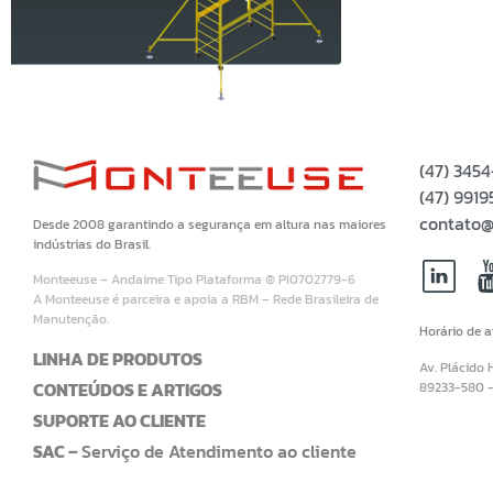
(47) 345
(47) 99
contato@
Desde 2008 garantindo a segurança em altura nas maiores
indústrias do Brasil.
Monteeuse – Andaime Tipo Plataforma ® PI0702779-6
A Monteeuse é parceira e apoia a RBM – Rede Brasileira de
Manutenção.
Horário de 
LINHA DE PRODUTOS
Av. Plácido 
CONTEÚDOS E ARTIGOS
89233-580 
SUPORTE AO CLIENTE
SAC –
Serviço de Atendimento ao cliente