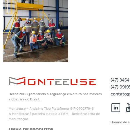
(47) 345
(47) 99
contato@
Desde 2008 garantindo a segurança em altura nas maiores
indústrias do Brasil.
Monteeuse – Andaime Tipo Plataforma ® PI0702779-6
A Monteeuse é parceira e apoia a RBM – Rede Brasileira de
Manutenção.
Horário de 
LINHA DE PRODUTOS