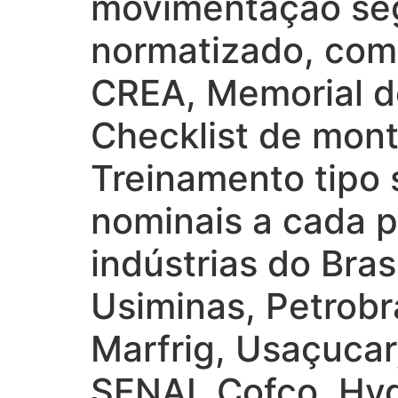
movimentação seg
normatizado, com 
CREA, Memorial d
Checklist de mon
Treinamento tipo 
nominais a cada p
indústrias do Bra
Usiminas, Petrob
Marfrig, Usaçucar
SENAI, Cofco, Hyd