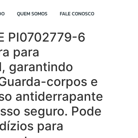
DO
QUEM SOMOS
FALE CONOSCO
E PI0702779-6
ra para
l, garantindo
 Guarda-corpos e
so antiderrapante
esso seguro. Pode
dízios para