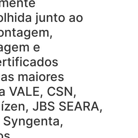
lmente
lhida junto ao
montagem,
tagem e
rtificados
nas maiores
 a VALE, CSN,
ízen, JBS SEARA,
, Syngenta,
os.