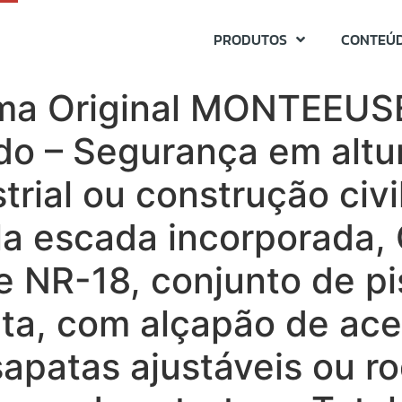
PRODUTOS
CONTEÚ
rma Original MONTEEUS
do – Segurança em altu
rial ou construção civi
la escada incorporada,
 NR-18, conjunto de pi
eta, com alçapão de ac
apatas ajustáveis ou ro