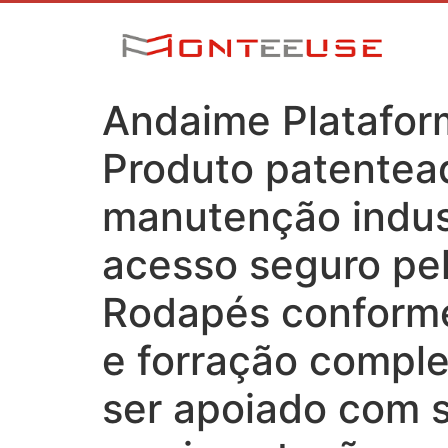
Andaime Platafo
Produto patentea
manutenção indust
acesso seguro pe
Rodapés conforme
e forração compl
ser apoiado com s