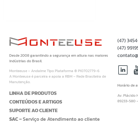
(47) 345
(47) 99
contato@
Desde 2008 garantindo a segurança em altura nas maiores
indústrias do Brasil.
Monteeuse – Andaime Tipo Plataforma ® PI0702779-6
A Monteeuse é parceira e apoia a RBM – Rede Brasileira de
Manutenção.
Horário de 
LINHA DE PRODUTOS
Av. Plácido 
CONTEÚDOS E ARTIGOS
89233-580 
SUPORTE AO CLIENTE
SAC –
Serviço de Atendimento ao cliente