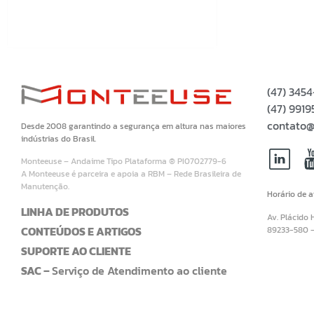
(47) 345
(47) 99
contato@
Desde 2008 garantindo a segurança em altura nas maiores
indústrias do Brasil.
Monteeuse – Andaime Tipo Plataforma ® PI0702779-6
A Monteeuse é parceira e apoia a RBM – Rede Brasileira de
Manutenção.
Horário de 
LINHA DE PRODUTOS
Av. Plácido 
CONTEÚDOS E ARTIGOS
89233-580 
SUPORTE AO CLIENTE
SAC –
Serviço de Atendimento ao cliente