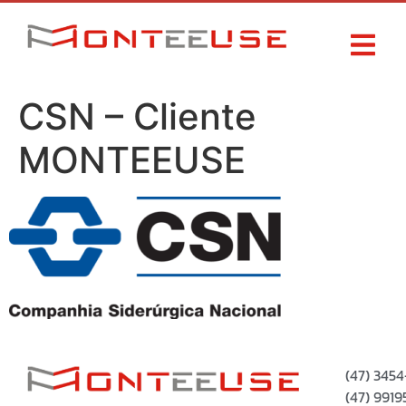
CSN – Cliente
MONTEEUSE
(47) 345
(47) 99