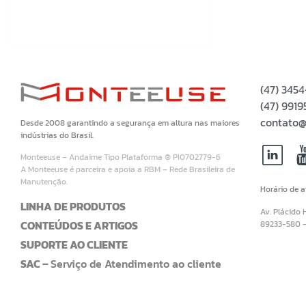
(47) 345
(47) 99
contato@
Desde 2008 garantindo a segurança em altura nas maiores
indústrias do Brasil.
Monteeuse – Andaime Tipo Plataforma ® PI0702779-6
A Monteeuse é parceira e apoia a RBM – Rede Brasileira de
Manutenção.
Horário de 
LINHA DE PRODUTOS
Av. Plácido 
CONTEÚDOS E ARTIGOS
89233-580 
SUPORTE AO CLIENTE
SAC –
Serviço de Atendimento ao cliente