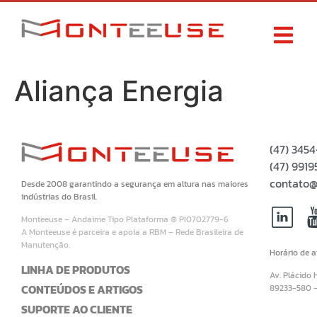
Aliança Energia
(47) 345
(47) 99
contato@
Desde 2008 garantindo a segurança em altura nas maiores
indústrias do Brasil.
Monteeuse – Andaime Tipo Plataforma ® PI0702779-6
A Monteeuse é parceira e apoia a RBM – Rede Brasileira de
Manutenção.
Horário de 
LINHA DE PRODUTOS
Av. Plácido 
CONTEÚDOS E ARTIGOS
89233-580 
SUPORTE AO CLIENTE