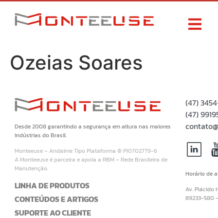
Ozeias Soares
(47) 345
(47) 99
contato@
Desde 2008 garantindo a segurança em altura nas maiores
indústrias do Brasil.
Monteeuse – Andaime Tipo Plataforma ® PI0702779-6
A Monteeuse é parceira e apoia a RBM – Rede Brasileira de
Manutenção.
Horário de 
LINHA DE PRODUTOS
Av. Plácido 
CONTEÚDOS E ARTIGOS
89233-580 
SUPORTE AO CLIENTE