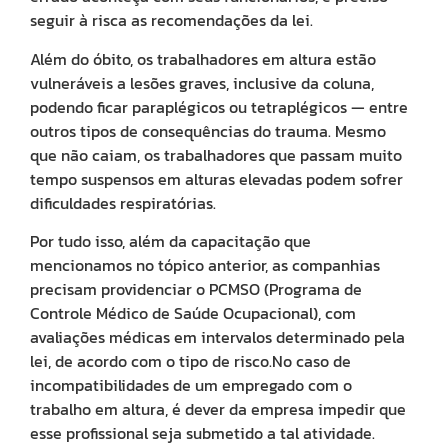
Po
seguir à risca as recomendações da lei.
qu
o
Além do óbito, os trabalhadores em altura estão
tr
e
vulneráveis a lesões graves, inclusive da coluna,
al
podendo ficar paraplégicos ou tetraplégicos — entre
ai
outros tipos de consequências do trauma. Mesmo
nã
é
que não caiam, os trabalhadores que passam muito
le
tempo suspensos em alturas elevadas podem sofrer
a
dificuldades respiratórias.
sé
e
mu
Por tudo isso, além da capacitação que
em
mencionamos no tópico anterior, as companhias
17/09
precisam providenciar o PCMSO (Programa de
O
trab
Controle Médico de Saúde Ocupacional), com
em
avaliações médicas em intervalos determinado pela
altu
é
lei, de acordo com o tipo de risco.No caso de
uma
incompatibilidades de um empregado com o
das
ativ
trabalho em altura, é dever da empresa impedir que
mai
peri
esse profissional seja submetido a tal atividade.
den