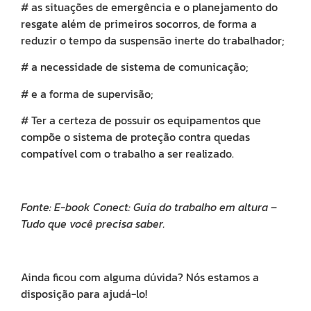
# as situações de emergência e o planejamento do
Fi
resgate além de primeiros socorros, de forma a
pa
su
reduzir o tempo da suspensão inerte do trabalhador;
ex
09/0
# a necessidade de sistema de comunicação;
Sab
que
# e a forma de supervisão;
uma
das
área
# Ter a certeza de possuir os equipamentos que
mai
compõe o sistema de proteção contra quedas
crít
na
compatível com o trabalho a ser realizado.
indú
é
a
área
de
Fonte: E-book Conect: Guia do trabalho em altura –
exp
e
Tudo que você precisa saber.
enl
de
cam
Mui
emp
Ainda ficou com alguma dúvida? Nós estamos a
têm
disposição para ajudá-lo!
difi
para