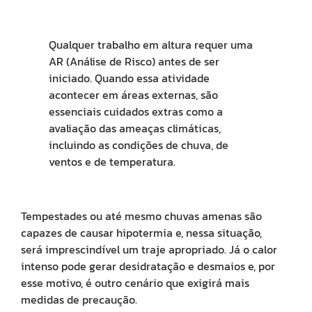
da
indú
e
da
Qualquer trabalho em altura requer uma
con
AR (Análise de Risco) antes de ser
civil
Ape
iniciado. Quando essa atividade
diss
aind
acontecer em áreas externas, são
é
essenciais cuidados extras como a
co
enc
avaliação das ameaças climáticas,
emp
incluindo as condições de chuva, de
que
tra
ventos e de temperatura.
esse
tem
com
Tempestades ou até mesmo chuvas amenas são
capazes de causar hipotermia e, nessa situação,
A
será imprescindível um traje apropriado. Já o calor
im
da
intenso pode gerar desidratação e desmaios e, por
li
esse motivo, é outro cenário que exigirá mais
de
medidas de precaução.
vi