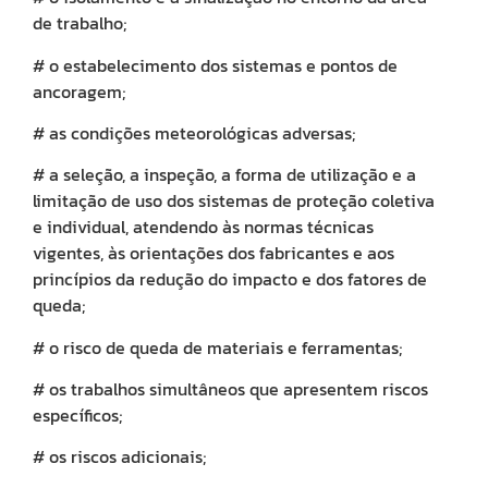
sua
de trabalho;
func
dur
as
# o estabelecimento dos sistemas e pontos de
ativ
A
ancoragem;
ins
deve
# as condições meteorológicas adversas;
ser
feit
diar
# a seleção, a inspeção, a forma de utilização e a
sem
limitação de uso dos sistemas de proteção coletiva
com
ate
e individual, atendendo às normas técnicas
aos
deta
vigentes, às orientações dos fabricantes e aos
Veja
princípios da redução do impacto e dos fatores de
os
queda;
# o risco de queda de materiais e ferramentas;
Es
a
# os trabalhos simultâneos que apresentem riscos
Li
específicos;
de
Vi
# os riscos adicionais;
Mó
ou