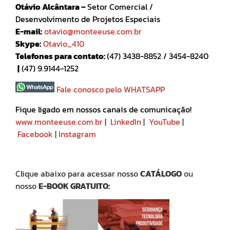
ade
Otávio Alcântara –
Setor Comercial /
a
seg
Desenvolvimento de Projetos Especiais
nes
E-mail:
otavio@monteeuse.com.br
oper
enc
Skype:
Otavio_410
Telefones para contato:
(47) 3438-8852 / 3454-8240
|
(47) 9.9144-1252
Fale conosco pelo WHATSAPP
Fique ligado em nossos canais de comunicação!
www.monteeuse.com.br
|
LinkedIn
|
YouTube
|
Facebook
|
Instagram
Clique abaixo para acessar nosso
CATÁLOGO
ou
nosso
E-BOOK GRATUITO: