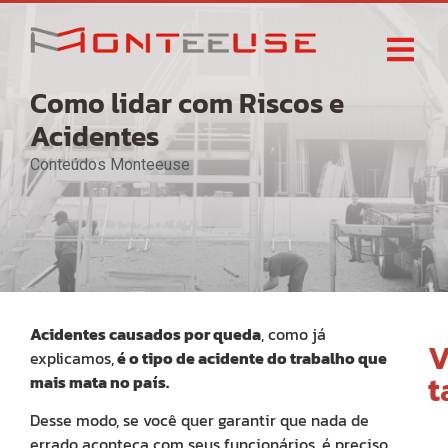
Como lidar com Riscos e
Acidentes
Conteúdos Monteeuse
Acidentes causados por queda
, como já
V
explicamos,
é o tipo de acidente do trabalho que
mais mata no país.
Desse modo, se você quer garantir que nada de
errado aconteça com seus funcionários, é preciso