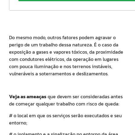
inte
físic
e
men
dos
trab
mas
Do mesmo modo, outros fatores podem agravar o
perigo de um trabalho dessa natureza. É o caso da
exposição a gases e vapores tóxicos, da proximidade
Co
com condutores elétricos, da operação em lugares
in
os
com pouca iluminação e nos terrenos instáveis,
Tr
vulneráveis a soterramentos e deslizamentos.
Qu
27/0
Man
o
trav
Veja as ameaças
que devem ser consideradas antes
que
de começar qualquer trabalho com risco de queda:
em
bo
est
# o local em que os serviços serão executados e seu
é
entorno;
fun
para
gara
# o isolamento e a sinalização no entorno da área