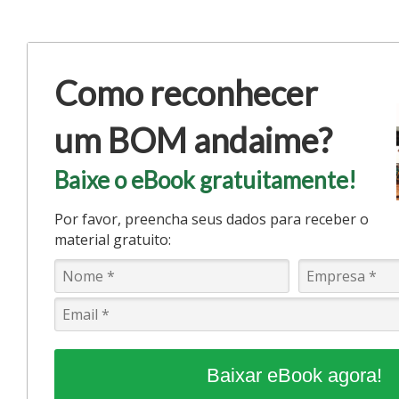
na
se
do
tr
e
Como reconhecer
al
22/07
A
um BOM andaime?
seg
do
trab
é
Baixe o eBook gratuitamente!
um
dos
pila
Por favor, preencha seus dados para receber o
da
sust
material gratuito:
e
da
pro
nas
orga
Gara
amb
seg
não
ape
Baixar eBook agora!
pres
a