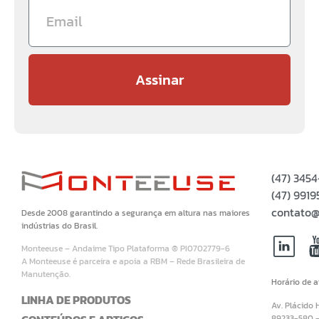
Assinar
(47) 345
(47) 99
contato@
Desde 2008 garantindo a segurança em altura nas maiores
indústrias do Brasil.
Monteeuse – Andaime Tipo Plataforma ® PI0702779-6
A Monteeuse é parceira e apoia a RBM – Rede Brasileira de
Manutenção.
Horário de 
LINHA DE PRODUTOS
Av. Plácido 
89233-580 