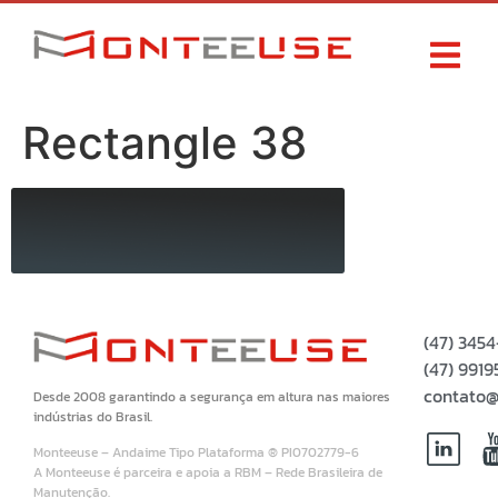
Rectangle 38
(47) 345
(47) 99
contato@
Desde 2008 garantindo a segurança em altura nas maiores
indústrias do Brasil.
Monteeuse – Andaime Tipo Plataforma ® PI0702779-6
A Monteeuse é parceira e apoia a RBM – Rede Brasileira de
Manutenção.